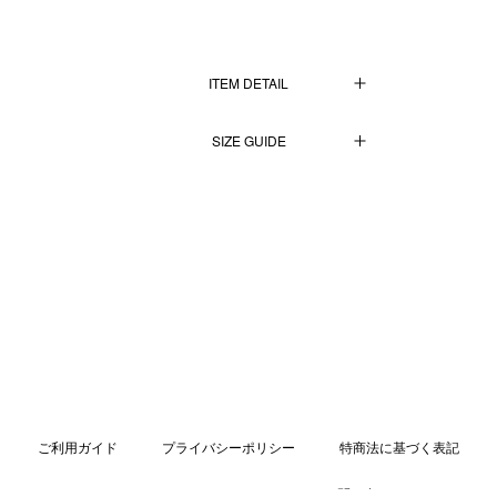
ITEM DETAIL
【素材】
SIZE GUIDE
表地：毛100%
裏地：キュプラ100%
単位：cm
ポケット袋布：綿100%
S
L
XXL
【生産国】
日本
着丈
59
63
67
【仕様】
肩幅
43.5
46.5
49.5
横振り刺繍
バスト
108
116
124
【特徴】
裾幅
102
110
118
前後の身頃と両袖に入った横振り刺繍は、MOSS映像作品『叉鬼-
MATAGI-』のイメージを落とし込んだグラフィックになっております。
袖丈
61
64
67
ご利用ガイド
プライバシーポリシー
特商法に基づく表記
横振り刺繍は、群馬県桐生市で生まれた横振りミシンを使用して職人の
手で刺繍をする日本独自の技法です。
リンク
Mail Magazine
お問い合せ